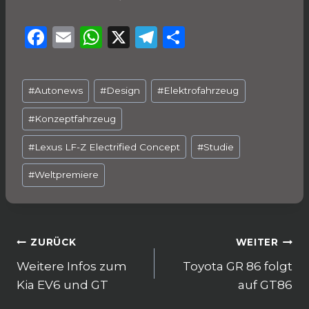
F
E
W
X
T
T
a
m
h
el
ei
c
ai
a
e
le
Schlagworte:
#
Autonews
#
Design
#
Elektrofahrzeug
e
l
ts
g
n
b
A
ra
#
Konzeptfahrzeug
o
p
m
#
Lexus LF-Z Electrified Concept
#
Studie
o
p
#
Weltpremiere
k
Beitragsnavigation
ZURÜCK
WEITER
Weitere Infos zum
Toyota GR 86 folgt
Kia EV6 und GT
auf GT86