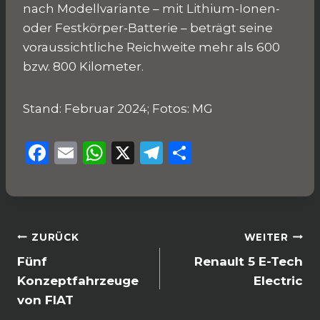
nach Modellvariante – mit Lithium-Ionen-
oder Festkörper-Batterie – beträgt seine
voraussichtliche Reichweite mehr als 600
bzw. 800 Kilometer.
Stand: Februar 2024; Fotos: MG
F
E
W
X
T
T
a
m
h
el
ei
c
ai
a
e
le
e
l
ts
g
n
Beitragsnavigation
b
A
ra
ZURÜCK
WEITER
o
p
m
Fünf
Renault 5 E-Tech
Konzeptfahrzeuge
Electric
o
p
von FIAT
k