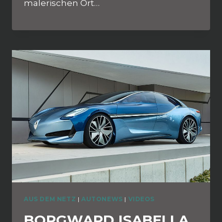
malerischen Ort…
AUS DEM NETZ
|
AUTONEWS
|
VIDEOS
BORGWARD ISABELLA