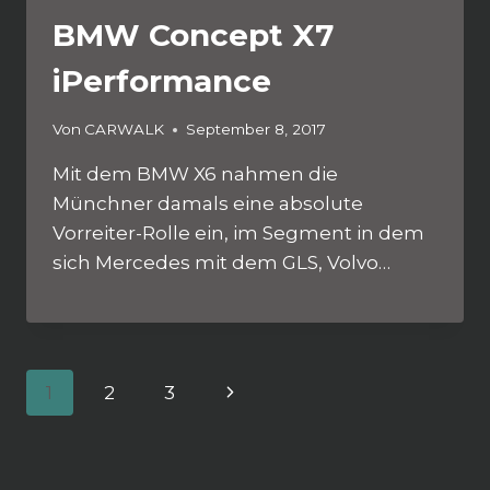
BMW Concept X7
iPerformance
Von
CARWALK
September 8, 2017
Mit dem BMW X6 nahmen die
Münchner damals eine absolute
Vorreiter-Rolle ein, im Segment in dem
sich Mercedes mit dem GLS, Volvo…
Seitennavigation
Nächste
1
2
3
Seite