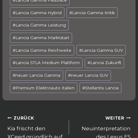
#
Lancia Gamma Fastback
#
Lancia Gamma Hybrid
#
Lancia Gamma Kritik
#
Lancia Gamma Leistung
#
Lancia Gamma Marktstart
#
Lancia Gamma Reichweite
#
Lancia Gamma SUV
#
Lancia STLA Medium Plattform
#
Lancia Zukunft
#
neuer Lancia Gamma
#
neuer Lancia SUV
#
Premium Elektroauto Italien
#
Stellantis Lancia
Beitragsnavigation
ZURÜCK
WEITER
Kia frischt den
Neuinterpretation
XCeed gründlich auf
des Lexus ES