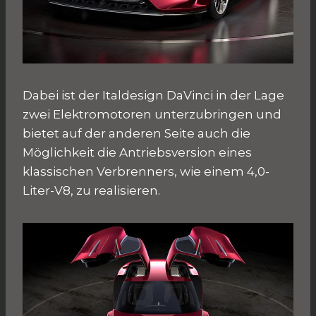
Dabei ist der Italdesign DaVinci in der Lage
zwei Elektromotoren unterzubringen und
bietet auf der anderen Seite auch die
Möglichkeit die Antriebsversion eines
klassischen Verbrenners, wie einem 4,0-
Liter-V8, zu realisieren.