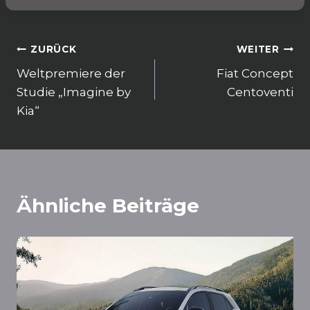
o
p
k
Beitragsnavigation
ZURÜCK
WEITER
Weltpremiere der
Fiat Concept
Studie „Imagine by
Centoventi
Kia“
Ähnliche Beiträge