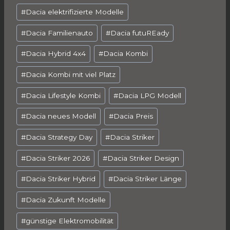
o
p
#
Dacia elektrifizierte Modelle
k
#
Dacia Familienauto
#
Dacia futuREady
#
Dacia Hybrid 4x4
#
Dacia Kombi
#
Dacia Kombi mit viel Platz
#
Dacia Lifestyle Kombi
#
Dacia LPG Modell
#
Dacia neues Modell
#
Dacia Preis
#
Dacia Strategy Day
#
Dacia Striker
#
Dacia Striker 2026
#
Dacia Striker Design
#
Dacia Striker Hybrid
#
Dacia Striker Länge
#
Dacia Zukunft Modelle
#
günstige Elektromobilität