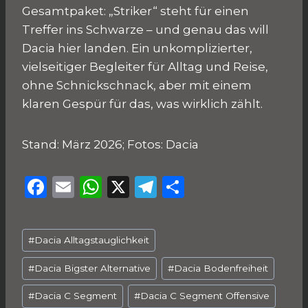
Gesamtpaket: „Striker“ steht für einen
Treffer ins Schwarze – und genau das will
Dacia hier landen. Ein unkomplizierter,
vielseitiger Begleiter für Alltag und Reise,
ohne Schnickschnack, aber mit einem
klaren Gespür für das, was wirklich zählt.
Stand: März 2026; Fotos: Dacia
F
E
W
X
T
T
a
m
h
el
ei
c
ai
a
e
le
Schlagworte:
#
Dacia Alltagstauglichkeit
e
l
ts
g
n
b
A
ra
#
Dacia Bigster Alternative
#
Dacia Bodenfreiheit
o
p
m
#
Dacia C Segment
#
Dacia C Segment Offensive