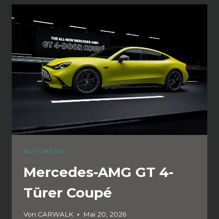
AUTONEWS
Mercedes-AMG GT 4-
Türer Coupé
Von
CARWALK
Mai 20, 2026