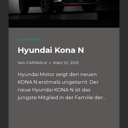
AUTONEWS
Hyundai Kona N
Von
CARWALK
März 10, 2021
Hyundai Motor zeigt den neuen
KONA N erstmals ungetarnt. Der
neue Hyundai KONA N ist das
jüngste Mitglied in der Familie der…