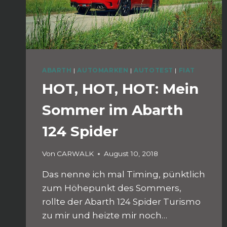
ABARTH
|
AUTOMARKEN
|
AUTOTEST
|
FIAT
HOT, HOT, HOT: Mein
Sommer im Abarth
124 Spider
Von
CARWALK
August 10, 2018
Das nenne ich mal Timing, pünktlich
zum Höhepunkt des Sommers,
rollte der Abarth 124 Spider Turismo
zu mir und heizte mir noch…