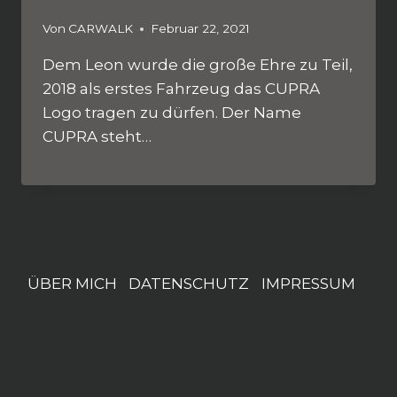
Von
CARWALK
Februar 22, 2021
Dem Leon wurde die große Ehre zu Teil,
2018 als erstes Fahrzeug das CUPRA
Logo tragen zu dürfen. Der Name
CUPRA steht…
ÜBER MICH
DATENSCHUTZ
IMPRESSUM